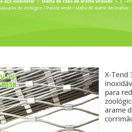
e aço inoxidável
»
Malha de cabo de arame virolado
»
X-Tend
e pássaros de zoológico / Parede verde / Malha de arame decorativa 
X-Tend 
inoxidáv
para red
zoológic
arame d
corrimã