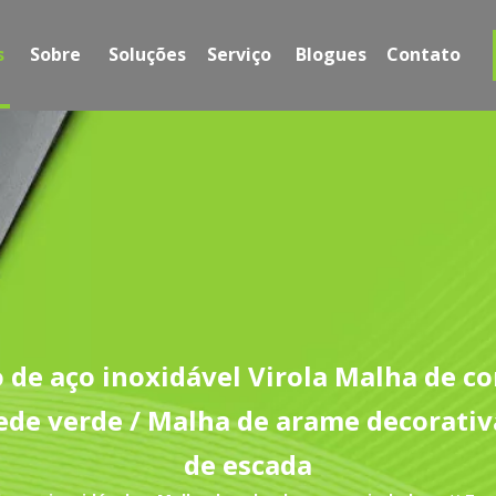
s
Sobre
Soluções
Serviço
Blogues
Contato
de aço inoxidável Virola Malha de cor
rede verde / Malha de arame decorativ
de escada