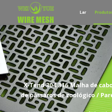
Lar
Produto
X-Tend 304 316 Malha de cabo 
de pássaros de zoológico / Pa