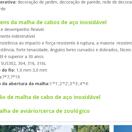
orativa:
decoração de jardim, decoração de parede, rede de decoraçã
rde
ens da malha de cabos de aço inoxidável
te desempenho flexível.
mente indestrutível.
esistência ao impacto e força resistente à ruptura, a maioria resisti
sistência, forte tenacidade, ângulos livres curvados e dobrados, fáceis 
útil é superior a 30 anos.
SUS302, 304, 316, 316L
 do fio:
1,0 mm-3,0 mm
:
7*7,7*19.
da abertura da malha:
1'*1',2'*2',3'*3',4'*4'.
ão de malha de cabo de aço inoxidável
lha de aviário/cerca de zoológico