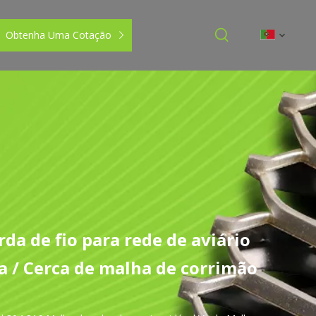
Obtenha Uma Cotação
da de fio para rede de aviário
a / Cerca de malha de corrimão