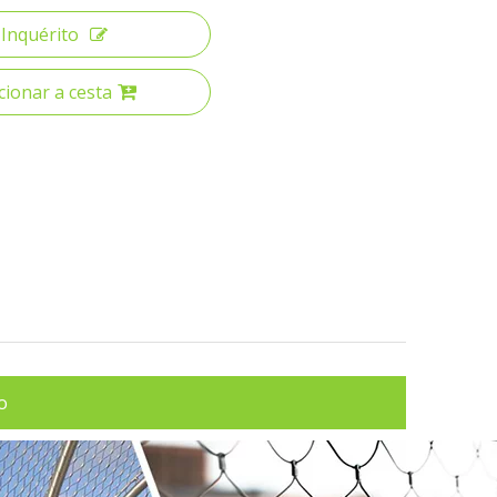
Inquérito
cionar a cesta
o