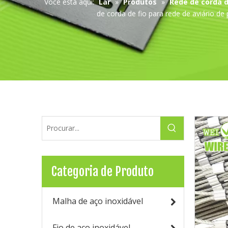
Você está aqui:
Lar
»
Produtos
»
Rede de corda d
de corda de fio para rede de aviário d
Categoria de Produto
Malha de aço inoxidável
Fio de aço inoxidável