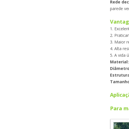
Rede dec
parede ve
Vantag
1. Excelen
2. Pratica
3. Maior r
4. Alta re
5. A vida 
Material:
Diâmetro
Estrutura
Tamanho 
Aplicaç
Para ma