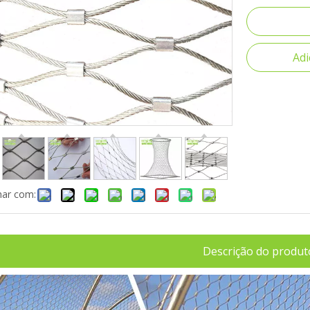
Adi
har com:
Descrição do produt