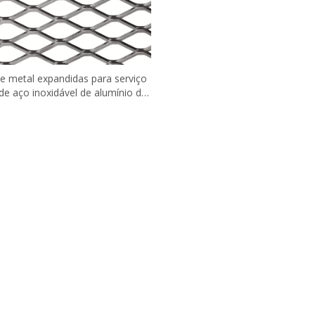
e metal expandidas para serviço
e aço inoxidável de alumínio de
fábrica na China 4X8 ′