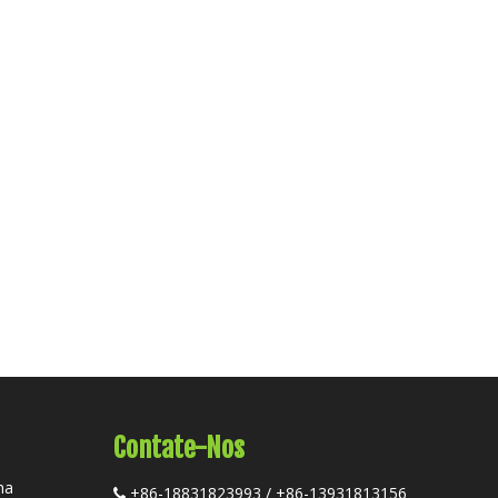
Contate-Nos
ha
+86-18831823993 / +86-13931813156
